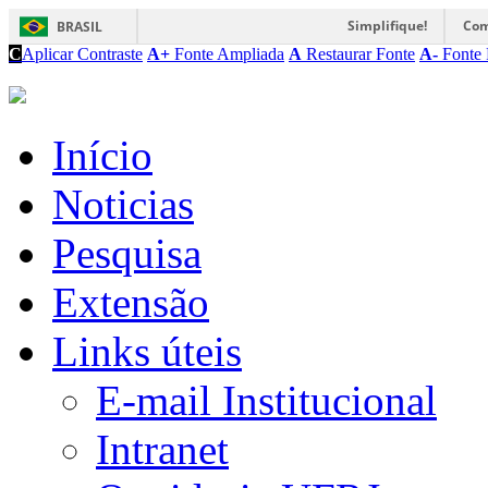
Simplifique!
Com
BRASIL
C
Aplicar Contraste
A+
Fonte Ampliada
A
Restaurar Fonte
A-
Fonte 
Início
Noticias
Pesquisa
Extensão
Links úteis
E-mail Institucional
Intranet