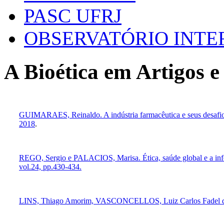
PASC UFRJ
OBSERVATÓRIO INT
A Bioética em Artigos e
GUIMARAES, Reinaldo. A indústria farmacêutica e seus desafios
2018
.
REGO, Sergio e PALACIOS, Marisa. Ética, saúde global e a infecç
vol.24, pp.430-434.
LINS, Thiago Amorim, VASCONCELLOS, Luiz Carlos Fadel de, P