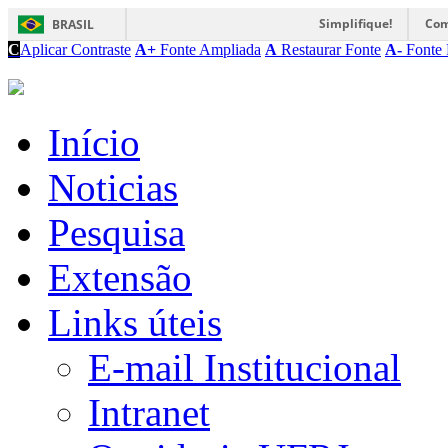
Simplifique!
Com
BRASIL
C
Aplicar Contraste
A+
Fonte Ampliada
A
Restaurar Fonte
A-
Fonte 
Início
Noticias
Pesquisa
Extensão
Links úteis
E-mail Institucional
Intranet