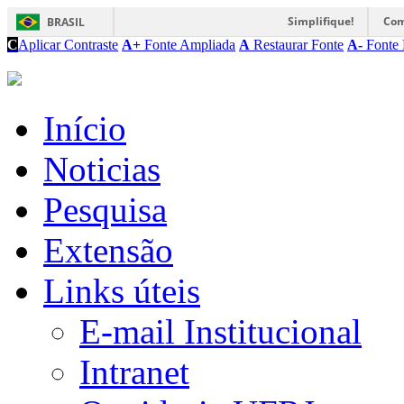
Simplifique!
Com
BRASIL
C
Aplicar Contraste
A+
Fonte Ampliada
A
Restaurar Fonte
A-
Fonte 
Início
Noticias
Pesquisa
Extensão
Links úteis
E-mail Institucional
Intranet